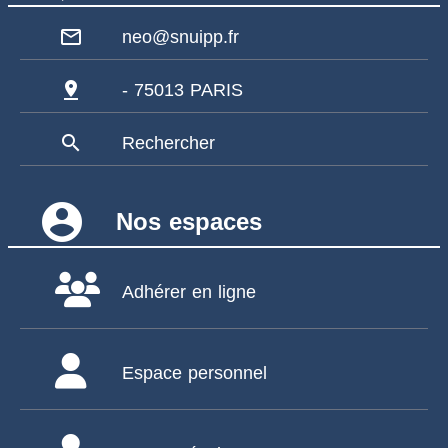
mail_outline
neo@snuipp.fr
pin_drop
- 75013 PARIS
search
Rechercher
account_circle
Nos espaces
Adhérer en ligne
Espace personnel