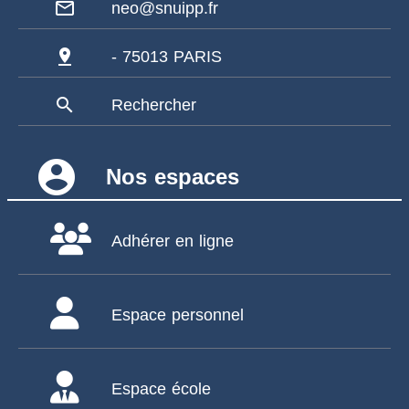
mail_outline
neo@snuipp.fr
pin_drop
- 75013 PARIS
search
Rechercher
account_circle
Nos espaces
Adhérer en ligne
Espace personnel
Espace école