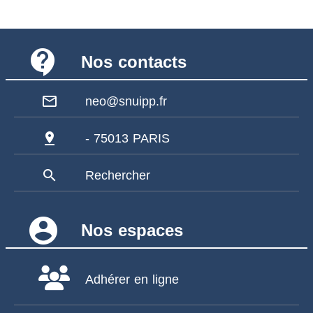
contact_support
Nos contacts
mail_outline
neo@snuipp.fr
pin_drop
- 75013 PARIS
search
Rechercher
account_circle
Nos espaces
Adhérer en ligne