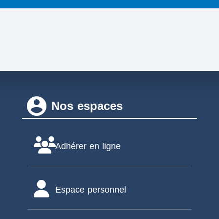
account_circle
Nos espaces
Adhérer en ligne
Espace personnel