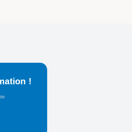
mation !
tre