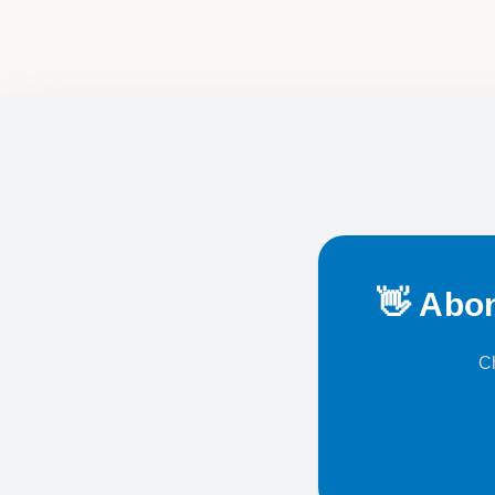
👋 Abon
Ch