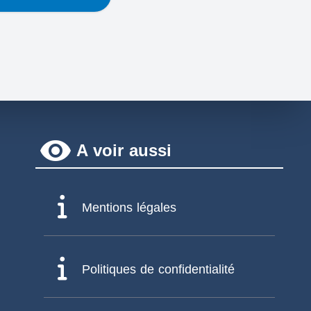
remove_red_eye
A voir aussi
Mentions légales
Politiques de confidentialité