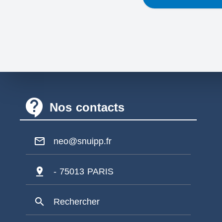
contact_support
Nos contacts
mail_outline
neo@snuipp.fr
pin_drop
- 75013 PARIS
search
Rechercher