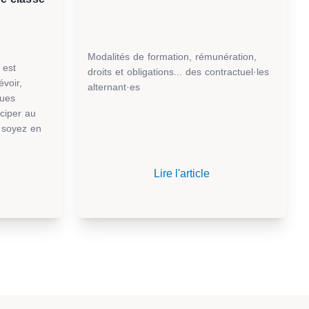
Modalités de formation, rémunération,
 est
droits et obligations... des contractuel·les
évoir,
alternant·es
ques
iciper au
 soyez en
Lire l'article